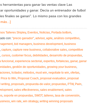
s herramientas para ganar las ventas clave Las
ar oportunidades y ganar. Decía un entrenador de futbol
des finales se ganan". Lo mismo pasa con los grandes
 más...]
sos Talleres Shipley
,
Eventos
,
Noticias
,
Portada bottom
,
tado con:
"precio ganador"
,
advisor
,
agile
,
análisis competitivo
,
anagement
,
bid managers
,
business development
,
business
,
capture
,
capture new business
,
collaborative sales
,
competitive
e
,
cursos
,
customer focus
,
debilidades
,
desarrollo de propuestas
,
a funcional
,
experiencia sectorial
,
expertos
,
fortalezas
,
ganar
,
ganar
unidades
,
gestión de oportunidades
,
growing your business
,
itaciones
,
licitador
,
métodos
,
must win
,
negotiate to win
,
ofertas
,
,
Price to Win
,
Proposal Coach
,
proposal evaluation
,
proposal
 writing
,
proposals
,
propuesta-de-valor
,
propuestas
,
PTW
,
Pwin
,
velopment
,
sales effectiveness
,
sales enablement
,
sales
ns
,
soporte en propuestas
,
SWOT
,
talleres
,
tasa de conversión
,
usiness
,
win rate
,
win strategy
,
writing winning proposals