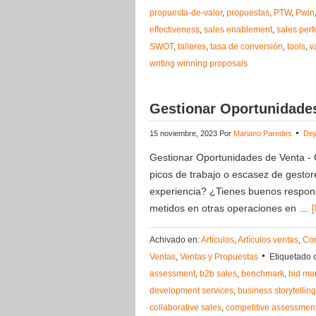
propuesta-de-valor
,
propuestas
,
PTW
,
Pwin
effectiveness
,
sales enablement
,
sales per
SWOT
,
talleres
,
tasa de conversión
,
tools
,
v
writing winning proposals
Gestionar Oportunidade
15 noviembre, 2023
Por
Mariano Paredes
Dej
Gestionar Oportunidades de Venta - 
picos de trabajo o escasez de gesto
experiencia? ¿Tienes buenos respons
metidos en otras operaciones en …
Achivado en:
Artículos
,
Artículos ventas
,
Con
Ventas
,
Ventas y Propuestas
Etiquetado 
assessment
,
b2b sales
,
benchmark
,
bid m
development services
,
business storytelling
collaborative sales
,
competitive assessmen