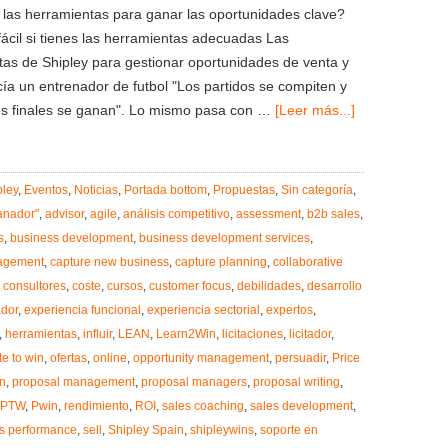
las herramientas para ganar las oportunidades clave?
ácil si tienes las herramientas adecuadas Las
as de Shipley para gestionar oportunidades de venta y
ía un entrenador de futbol "Los partidos se compiten y
es finales se ganan". Lo mismo pasa con …
[Leer más...]
pley
,
Eventos
,
Noticias
,
Portada bottom
,
Propuestas
,
Sin categoría
,
anador"
,
advisor
,
agile
,
análisis competitivo
,
assessment
,
b2b sales
,
s
,
business development
,
business development services
,
agement
,
capture new business
,
capture planning
,
collaborative
,
consultores
,
coste
,
cursos
,
customer focus
,
debilidades
,
desarrollo
dor
,
experiencia funcional
,
experiencia sectorial
,
expertos
,
,
herramientas
,
influir
,
LEAN
,
Learn2Win
,
licitaciones
,
licitador
,
te to win
,
ofertas
,
online
,
opportunity management
,
persuadir
,
Price
on
,
proposal management
,
proposal managers
,
proposal writing
,
PTW
,
Pwin
,
rendimiento
,
ROI
,
sales coaching
,
sales development
,
s performance
,
sell
,
Shipley Spain
,
shipleywins
,
soporte en