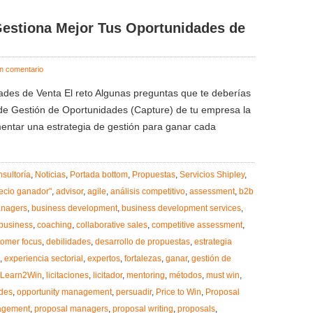
estiona Mejor Tus Oportunidades de
n comentario
ades de Venta El reto Algunas preguntas que te deberías
de Gestión de Oportunidades (Capture) de tu empresa la
ementar una estrategia de gestión para ganar cada
sultoría
,
Noticias
,
Portada bottom
,
Propuestas
,
Servicios Shipley
,
recio ganador"
,
advisor
,
agile
,
análisis competitivo
,
assessment
,
b2b
anagers
,
business development
,
business development services
,
business
,
coaching
,
collaborative sales
,
competitive assessment
,
tomer focus
,
debilidades
,
desarrollo de propuestas
,
estrategia
,
experiencia sectorial
,
expertos
,
fortalezas
,
ganar
,
gestión de
Learn2Win
,
licitaciones
,
licitador
,
mentoring
,
métodos
,
must win
,
des
,
opportunity management
,
persuadir
,
Price to Win
,
Proposal
agement
,
proposal managers
,
proposal writing
,
proposals
,