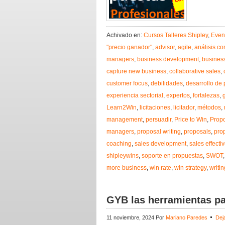
Achivado en:
Cursos Talleres Shipley
,
Even
"precio ganador"
,
advisor
,
agile
,
análisis co
managers
,
business development
,
busines
capture new business
,
collaborative sales
,
customer focus
,
debilidades
,
desarrollo de
experiencia sectorial
,
expertos
,
fortalezas
,
Learn2Win
,
licitaciones
,
licitador
,
métodos
,
management
,
persuadir
,
Price to Win
,
Prop
managers
,
proposal writing
,
proposals
,
pro
coaching
,
sales development
,
sales effecti
shipleywins
,
soporte en propuestas
,
SWOT
more business
,
win rate
,
win strategy
,
writi
GYB las herramientas pa
11 noviembre, 2024
Por
Mariano Paredes
Dej