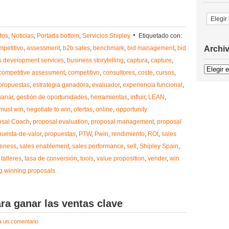
Temas
tos
,
Noticias
,
Portada bottom
,
Servicios Shipley
Etiquetado con:
mpetitivo
,
assessment
,
b2b sales
,
benchmark
,
bid management
,
bid
Archi
s development services
,
business storytelling
,
captura
,
capture
,
Archivo
competitive assessment
,
competitivo
,
consultores
,
coste
,
cursos
,
 propuestas
,
estrategia ganadora
,
evaluador
,
experiencia funcional
,
ganar
,
gestión de oportunidades
,
herramientas
,
influir
,
LEAN
,
must win
,
negotiate to win
,
ofertas
,
online
,
opportunity
osal Coach
,
proposal evaluation
,
proposal management
,
proposal
puesta-de-valor
,
propuestas
,
PTW
,
Pwin
,
rendimiento
,
ROI
,
sales
veness
,
sales enablement
,
sales performance
,
sell
,
Shipley Spain
,
,
talleres
,
tasa de conversión
,
tools
,
value proposition
,
vender
,
win
ng winning proposals
ra ganar las ventas clave
a un comentario