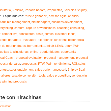
sultoría
,
Noticias
,
Portada bottom
,
Propuestas
,
Servicios Shipley
,
Etiquetado con:
"precio ganador"
,
advisor
,
agile
,
análisis
mark
,
bid management
,
bid managers
,
business development
,
orytelling
,
capture
,
capture new business
,
coaching consulting
,
t
,
competitivo
,
consultores
,
coste
,
cursos
,
customer focus
,
ategia ganadora
,
evaluador
,
experiencia funcional
,
experiencia
n de oportunidades
,
herramientas
,
influir
,
LEAN
,
Learn2Win
,
gotiate to win
,
ofertas
,
online
,
oportunidades
,
opportunity
osal Coach
,
proposal evaluation
,
proposal management
,
proposal
puesta-de-valor
,
propuestas
,
PTW
,
Pwin
,
rendimiento
,
ROI
,
sales
veness
,
sales enablement
,
sales performance
,
sell
,
Shipley Spain
,
,
talleres
,
tasa de conversión
,
tools
,
value proposition
,
vender
,
win
ng winning proposals
te con Tirachinas
omentario