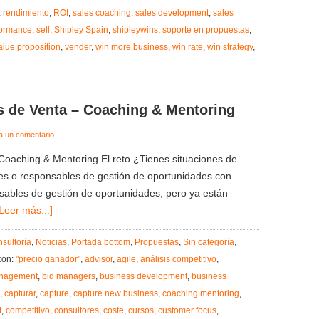
,
rendimiento
,
ROI
,
sales coaching
,
sales development
,
sales
formance
,
sell
,
Shipley Spain
,
shipleywins
,
soporte en propuestas
,
alue proposition
,
vender
,
win more business
,
win rate
,
win strategy
,
s de Venta – Coaching & Mentoring
a un comentario
Coaching & Mentoring El reto ¿Tienes situaciones de
res o responsables de gestión de oportunidades con
ables de gestión de oportunidades, pero ya están
[Leer más...]
sultoría
,
Noticias
,
Portada bottom
,
Propuestas
,
Sin categoría
,
con:
"precio ganador"
,
advisor
,
agile
,
análisis competitivo
,
anagement
,
bid managers
,
business development
,
business
,
capturar
,
capture
,
capture new business
,
coaching mentoring
,
t
,
competitivo
,
consultores
,
coste
,
cursos
,
customer focus
,