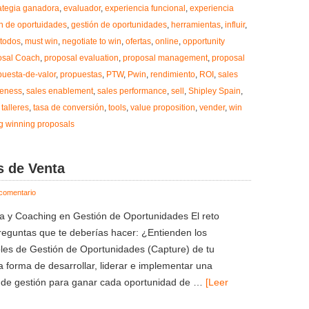
ategia ganadora
,
evaluador
,
experiencia funcional
,
experiencia
n de oportuidades
,
gestión de oportunidades
,
herramientas
,
influir
,
todos
,
must win
,
negotiate to win
,
ofertas
,
online
,
opportunity
osal Coach
,
proposal evaluation
,
proposal management
,
proposal
puesta-de-valor
,
propuestas
,
PTW
,
Pwin
,
rendimiento
,
ROI
,
sales
veness
,
sales enablement
,
sales performance
,
sell
,
Shipley Spain
,
,
talleres
,
tasa de conversión
,
tools
,
value proposition
,
vender
,
win
ng winning proposals
s de Venta
comentario
ía y Coaching en Gestión de Oportunidades El reto
reguntas que te deberías hacer: ¿Entienden los
les de Gestión de Oportunidades (Capture) de tu
 forma de desarrollar, liderar e implementar una
a de gestión para ganar cada oportunidad de …
[Leer