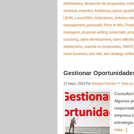
debilidades
,
desarrollo de propuestas
,
estr
sectorial
,
expertos
,
fortalezas
,
ganar
,
gestió
LEAN
,
Learn2Win
,
licitaciones
,
licitador
,
mé
management
,
persuadir
,
Price to Win
,
Prop
managers
,
proposal writing
,
proposals
,
pro
coaching
,
sales development
,
sales effecti
shipleywins
,
soporte en propuestas
,
SWOT
more business
,
win rate
,
win strategy
,
writi
Gestionar Oportunidade
17 mayo, 2023
Por
Mariano Paredes
Deja un 
Consultor
Algunas p
responsab
empresa la
estrategi
más...]