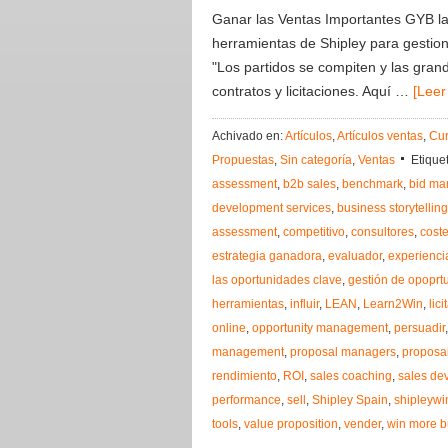
Ganar las Ventas Importantes GYB la
herramientas de Shipley para gestion
"Los partidos se compiten y las gran
contratos y licitaciones. Aquí …
[Leer
Achivado en:
Artículos
,
Artículos ventas
,
Cur
Propuestas
,
Sin categoría
,
Ventas
Etique
assessment
,
b2b sales
,
benchmark
,
bid m
development services
,
business storytelling
assessment
,
competitivo
,
consultores
,
cost
estrategia ganadora
,
evaluador
,
experienci
las oportunidades clave
,
gestión de opoprt
herramientas
,
influir
,
LEAN
,
Learn2Win
,
lic
online
,
opportunity management
,
persuadir
management
,
proposal managers
,
proposal
rendimiento
,
ROI
,
sales coaching
,
sales de
performance
,
sell
,
Shipley Spain
,
shipleywi
tools
,
value proposition
,
vender
,
win more b