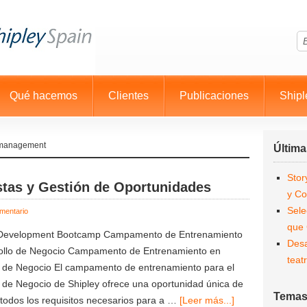
Qué hacemos
Clientes
Publicaciones
Shipl
y management
Última
Stor
as y Gestión de Oportunidades
y Co
Sele
mentario
que
 Development Bootcamp Campamento de Entrenamiento
Desa
ollo de Negocio Campamento de Entrenamiento en
teatr
o de Negocio El campamento de entrenamiento para el
 de Negocio de Shipley ofrece una oportunidad única de
Tema
todos los requisitos necesarios para a …
[Leer más...]