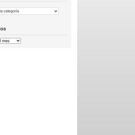
vos
s