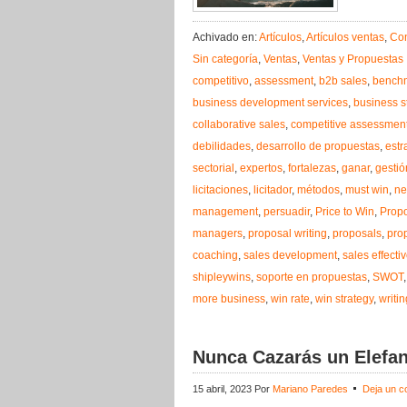
Achivado en:
Artículos
,
Artículos ventas
,
Con
Sin categoría
,
Ventas
,
Ventas y Propuestas
competitivo
,
assessment
,
b2b sales
,
bench
business development services
,
business st
collaborative sales
,
competitive assessmen
debilidades
,
desarrollo de propuestas
,
estr
sectorial
,
expertos
,
fortalezas
,
ganar
,
gestió
licitaciones
,
licitador
,
métodos
,
must win
,
ne
management
,
persuadir
,
Price to Win
,
Prop
managers
,
proposal writing
,
proposals
,
pro
coaching
,
sales development
,
sales effecti
shipleywins
,
soporte en propuestas
,
SWOT
more business
,
win rate
,
win strategy
,
writi
Nunca Cazarás un Elefan
15 abril, 2023
Por
Mariano Paredes
Deja un c