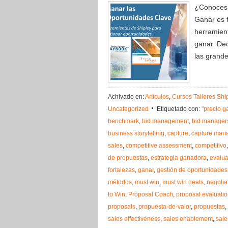
¿Conoces 
Ganar es f
herramient
ganar. Dec
las grand
Achivado en:
Artículos
,
Cursos Talleres Shi
Uncategorized
Etiquetado con:
"precio g
benchmark
,
bid management
,
bid manager
business storytelling
,
capture
,
capture man
sales
,
competitive assessment
,
competitivo
de propuestas
,
estrategia ganadora
,
evalua
fortalezas
,
ganar
,
gestión de oportunidades
métodos
,
must win
,
must win deals
,
negotia
to Win
,
Proposal Coach
,
proposal evaluati
proposals
,
propuesta-de-valor
,
propuestas
,
sales effectiveness
,
sales enablement
,
sale