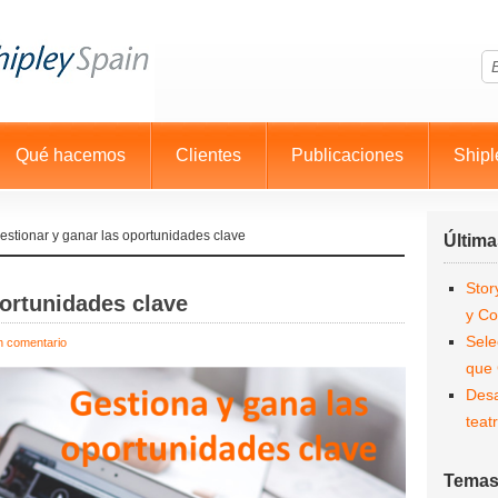
Qué hacemos
Clientes
Publicaciones
Shipl
stionar y ganar las oportunidades clave
Última
Stor
portunidades clave
y Co
Sele
n comentario
que
Desa
teatr
Tema