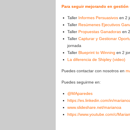
Para seguir mejorando en gestión
Taller
Informes Persuasivos
en 2 j
Taller
Resúmenes Ejecutivos Gan
Taller
Propuestas Ganadoras
en 2
Taller
Capturar y Gestionar Oport
jornada
Taller
Blueprint to Winning
en 2 jo
La diferencia de Shipley (video)
Puedes contactar con nosotros en
ma
Puedes seguirme en:
@MAparedes
https://es.linkedin.com/in/marian
www.slideshare.net/marianoa
https://www.youtube.com/c/Mari