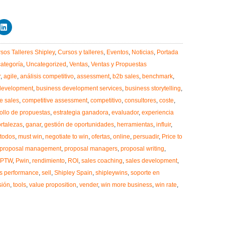
sos Talleres Shipley
,
Cursos y talleres
,
Eventos
,
Noticias
,
Portada
categoría
,
Uncategorized
,
Ventas
,
Ventas y Propuestas
r
,
agile
,
análisis competitivo
,
assessment
,
b2b sales
,
benchmark
,
development
,
business development services
,
business storytelling
,
ve sales
,
competitive assessment
,
competitivo
,
consultores
,
coste
,
ollo de propuestas
,
estrategia ganadora
,
evaluador
,
experiencia
ortalezas
,
ganar
,
gestión de oportunidades
,
herramientas
,
influir
,
todos
,
must win
,
negotiate to win
,
ofertas
,
online
,
persuadir
,
Price to
proposal management
,
proposal managers
,
proposal writing
,
PTW
,
Pwin
,
rendimiento
,
ROI
,
sales coaching
,
sales development
,
s performance
,
sell
,
Shipley Spain
,
shipleywins
,
soporte en
sión
,
tools
,
value proposition
,
vender
,
win more business
,
win rate
,