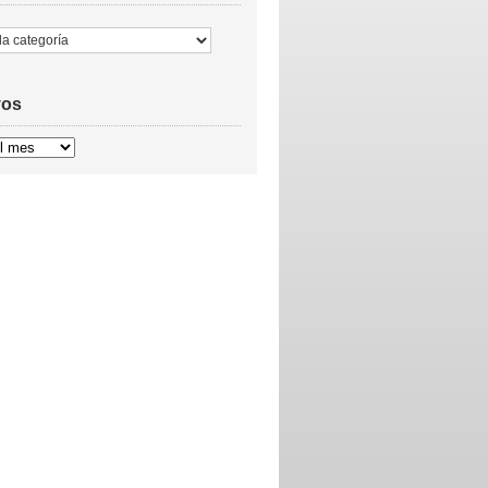
vos
s