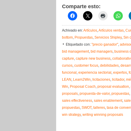
Comparte esto:
Achivado en:
Artículos
,
Artículos ventas
,
Cur
bottom
,
Propuestas
,
Servicios Shipley
,
Sin 
Etiquetado con:
"precio ganador"
,
adviso
bid management
,
bid managers
,
business 
capture
,
capture new business
,
collaborati
cursos
,
customer focus
,
debilidades
,
desarr
funcional
,
experiencia sectorial
,
expertos
,
f
LEAN
,
Learn2Win
,
licitaciones
,
licitador
,
mé
Win
,
Proposal Coach
,
proposal evaluation
,
proposals
,
propuesta-de-valor
,
propuestas
,
sales effectiveness
,
sales enablement
,
sale
propuestas
,
SWOT
,
talleres
,
tasa de conver
win strategy
,
writing winning proposals