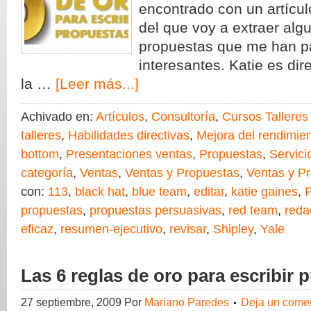
encontrado con un artícul
del que voy a extraer alg
propuestas que me han p
interesantes. Katie es dire
la …
[Leer más...]
Achivado en:
Artículos
,
Consultoría
,
Cursos Talleres
talleres
,
Habilidades directivas
,
Mejora del rendimie
bottom
,
Presentaciones ventas
,
Propuestas
,
Servici
categoría
,
Ventas
,
Ventas y Propuestas
,
Ventas y P
con:
113
,
black hat
,
blue team
,
editar
,
katie gaines
,
propuestas
,
propuestas persuasivas
,
red team
,
reda
eficaz
,
resumen-ejecutivo
,
revisar
,
Shipley
,
Yale
Las 6 reglas de oro para escribir 
27 septiembre, 2009
Por
Mariano Paredes
Deja un comen