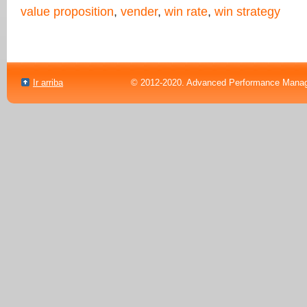
value proposition
,
vender
,
win rate
,
win strategy
Ir arriba
© 2012-2020. Advanced Performance Manag