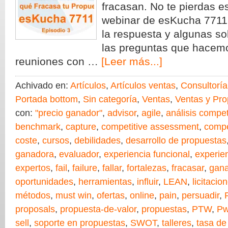
fracasan. No te pierdas e
webinar de esKucha 7711
la respuesta y algunas s
las preguntas que hacemo
reuniones con …
[Leer más...]
Achivado en:
Artículos
,
Artículos ventas
,
Consultoría
Portada bottom
,
Sin categoría
,
Ventas
,
Ventas y Pr
con:
"precio ganador"
,
advisor
,
agile
,
análisis compet
benchmark
,
capture
,
competitive assessment
,
compe
coste
,
cursos
,
debilidades
,
desarrollo de propuestas
ganadora
,
evaluador
,
experiencia funcional
,
experien
expertos
,
fail
,
failure
,
fallar
,
fortalezas
,
fracasar
,
gana
oportunidades
,
herramientas
,
influir
,
LEAN
,
licitacio
métodos
,
must win
,
ofertas
,
online
,
pain
,
persuadir
,
proposals
,
propuesta-de-valor
,
propuestas
,
PTW
,
Pw
sell
,
soporte en propuestas
,
SWOT
,
talleres
,
tasa de