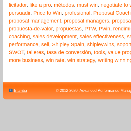
licitador
,
like a pro
,
métodos
,
must win
,
negotiate to 
persuadir
,
Price to Win
,
profesional
,
Proposal Coach
proposal management
,
proposal managers
,
proposal
propuesta-de-valor
,
propuestas
,
PTW
,
Pwin
,
rendimi
coaching
,
sales development
,
sales effectiveness
,
s
performance
,
sell
,
Shipley Spain
,
shipleywins
,
sopor
SWOT
,
talleres
,
tasa de conversión
,
tools
,
value pro
more business
,
win rate
,
win strategy
,
writing winnin
Ir arriba
© 2012-2020. Advanced Performance Manag