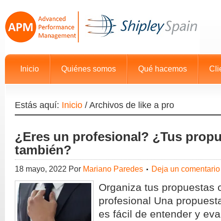
Inicio
Quiénes somos
Qué hacemos
Cli
Estás aquí:
Inicio
/
Archivos de like a pro
¿Eres un profesional? ¿Tus prop
también?
18 mayo, 2022
Por
Mariano Paredes
Deja un comentario
Organiza tus propuestas
profesional Una propuest
es fácil de entender y eva