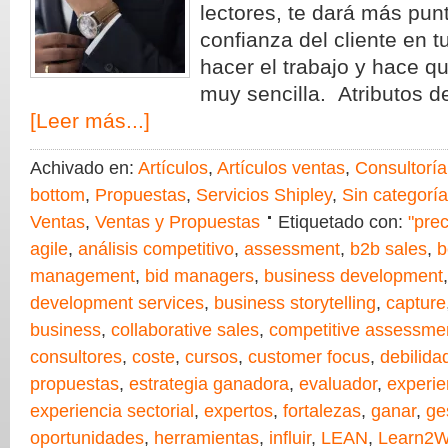
lectores, te dará más pun
confianza del cliente en 
hacer el trabajo y hace q
muy sencilla. Atributos 
[Leer más...]
Achivado en:
Artículos
,
Artículos ventas
,
Consultoría
bottom
,
Propuestas
,
Servicios Shipley
,
Sin categoría
Ventas
,
Ventas y Propuestas
Etiquetado con:
"pre
agile
,
análisis competitivo
,
assessment
,
b2b sales
,
b
management
,
bid managers
,
business development
development services
,
business storytelling
,
capture
business
,
collaborative sales
,
competitive assessme
consultores
,
coste
,
cursos
,
customer focus
,
debilida
propuestas
,
estrategia ganadora
,
evaluador
,
experie
experiencia sectorial
,
expertos
,
fortalezas
,
ganar
,
ge
oportunidades
,
herramientas
,
influir
,
LEAN
,
Learn2W