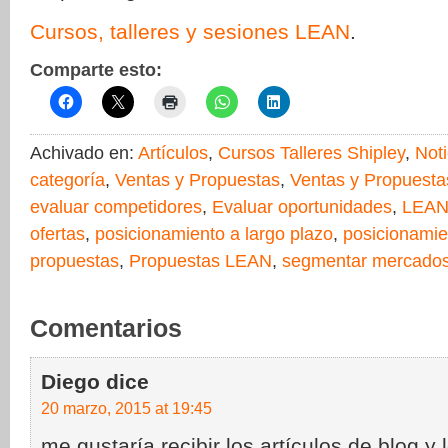
Cursos, talleres y sesiones LEAN
.
Comparte esto:
Achivado en:
Artículos
,
Cursos Talleres Shipley
,
Noti
categoría
,
Ventas y Propuestas
,
Ventas y Propuesta
evaluar competidores
,
Evaluar oportunidades
,
LEA
ofertas
,
posicionamiento a largo plazo
,
posicionamie
propuestas
,
Propuestas LEAN
,
segmentar mercado
Comentarios
Diego
dice
20 marzo, 2015 at 19:45
me gustaría recibir los artículos de blog y