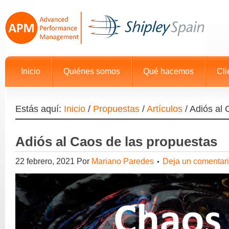
Inicio
Quiénes somos
Qué hacemos
Cli
Estás aquí:
Inicio
/
Propuestas
/
Artículos
/
Adiós al 
Adiós al Caos de las propuestas
22 febrero, 2021
Por
Mariano Paredes
Deja un comentar