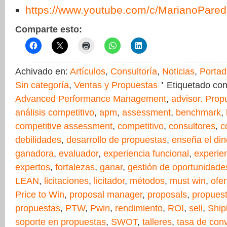
https://www.youtube.com/c/MarianoPar
Comparte esto:
Achivado en:
Artículos
,
Consultoría
,
Noticias
,
Portad
Sin categoría
,
Ventas y Propuestas
Etiquetado co
Advanced Performance Management
,
advisor. Prop
análisis competitivo
,
apm
,
assessment
,
benchmark
,
competitive assessment
,
competitivo
,
consultores
,
c
debilidades
,
desarrollo de propuestas
,
enseña el din
ganadora
,
evaluador
,
experiencia funcional
,
experien
expertos
,
fortalezas
,
ganar
,
gestión de oportunidade
LEAN
,
licitaciones
,
licitador
,
métodos
,
must win
,
ofer
Price to Win
,
proposal manager
,
proposals
,
propuest
propuestas
,
PTW
,
Pwin
,
rendimiento
,
ROI
,
sell
,
Ship
soporte en propuestas
,
SWOT
,
talleres
,
tasa de con