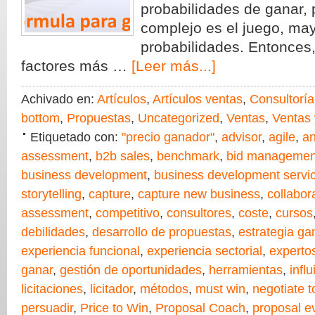
probabilidades de ganar,
complejo es el juego, ma
probabilidades. Entonces,
factores más …
[Leer más...]
Achivado en:
Artículos
,
Artículos ventas
,
Consultoría
bottom
,
Propuestas
,
Uncategorized
,
Ventas
,
Ventas 
Etiquetado con:
"precio ganador"
,
advisor
,
agile
,
an
assessment
,
b2b sales
,
benchmark
,
bid managemen
business development
,
business development servi
storytelling
,
capture
,
capture new business
,
collabor
assessment
,
competitivo
,
consultores
,
coste
,
cursos
debilidades
,
desarrollo de propuestas
,
estrategia g
experiencia funcional
,
experiencia sectorial
,
experto
ganar
,
gestión de oportunidades
,
herramientas
,
influi
licitaciones
,
licitador
,
métodos
,
must win
,
negotiate t
persuadir
,
Price to Win
,
Proposal Coach
,
proposal e