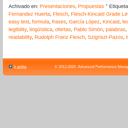
Achivado en:
Presentaciones
,
Propuestas
Etiquet
Fernandez Huerta
,
Flesch
,
Flesch-Kincaid Grade Le
easy test
,
formula
,
frases
,
García López
,
Kincaid
,
le
legibility
,
lingüística
,
ofertas
,
Pablo Simón
,
palabras
readability
,
Rudolph Franz Flesch
,
Szigriszt-Pazos
,
Ir arriba
© 2012-2020. Advanced Performance Manag