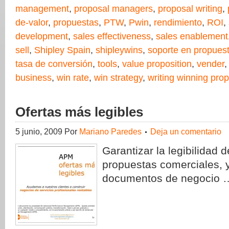
management
,
proposal managers
,
proposal writing
,
de-valor
,
propuestas
,
PTW
,
Pwin
,
rendimiento
,
ROI
,
development
,
sales effectiveness
,
sales enablement
sell
,
Shipley Spain
,
shipleywins
,
soporte en propues
tasa de conversión
,
tools
,
value proposition
,
vender
business
,
win rate
,
win strategy
,
writing winning pro
Ofertas más legibles
5 junio, 2009
Por
Mariano Paredes
Deja un comentario
Garantizar la legibilidad d
propuestas comerciales, y
documentos de negocio