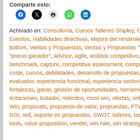
Comparte esto:
Achivado en:
Consultoría
,
Cursos Talleres Shipley
,
C
Eventos
,
Habilidades directivas
,
Mejora del rendimi
bottom
,
Ventas y Propuestas
,
Ventas y Propuestas
"precio ganador"
,
advisor
,
agile
,
análisis competitivo
benchmark
,
capture
,
competitive assessment
,
compe
coste
,
cursos
,
debilidades
,
desarrollo de propuestas
evaluador
,
experiencia funcional
,
experiencia sectori
fortalezas
,
ganar
,
gestión de oportunidades
,
herrami
licitaciones
,
licitador
,
métodos
,
must win
,
ofertas
,
onl
Win
,
proposals
,
propuesta-de-valor
,
propuestas
,
PT
ROI
,
sell
,
soporte en propuestas
,
SWOT
,
talleres
,
ta
tools
,
value proposition
,
vender
,
win rate
,
win strate